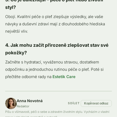
styl?
Obojí. Kvalitní péče o pleť zlepšuje výsledky, ale vaše
návyky a duševní zdraví mají z dlouhodobého hlediska
největší vliv.
4. Jak mohu začít přirozeně zlepšovat stav své
pokožky?
Začněte s hydratací, vyváženou stravou, dostatkem
odpočinku a jednoduchou rutinou péče o pleť. Poté si
přečtěte odborné rady na
Estetik Care
Anna Novotná
SDÍLET
Kopírovat odkaz
Redaktor
Píšu o všímavosti, péči o sebe a zdravém životním stylu. Vycházím z vlastní