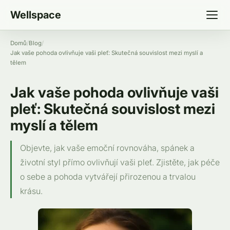
Wellspace
Domů
/
Blog
/
Jak vaše pohoda ovlivňuje vaši pleť: Skutečná souvislost mezi myslí a
tělem
Jak vaše pohoda ovlivňuje vaši
pleť: Skutečná souvislost mezi
myslí a tělem
Objevte, jak vaše emoční rovnováha, spánek a
životní styl přímo ovlivňují vaši pleť. Zjistěte, jak péče
o sebe a pohoda vytvářejí přirozenou a trvalou
krásu.