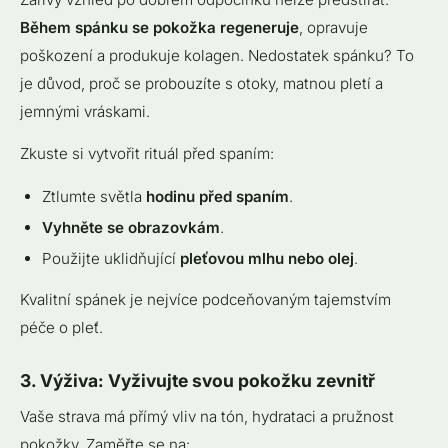
Během spánku se pokožka regeneruje
, opravuje
poškození a produkuje kolagen. Nedostatek spánku? To
je důvod, proč se probouzíte s otoky, matnou pletí a
jemnými vráskami.
Zkuste si vytvořit rituál před spaním:
Ztlumte světla
hodinu před spaním
.
Vyhněte se obrazovkám
.
Použijte uklidňující
pleťovou mlhu nebo olej
.
Kvalitní spánek je nejvíce podceňovaným tajemstvím
péče o pleť.
3. Výživa: Vyživujte svou pokožku zevnitř
Vaše strava má přímý vliv na tón, hydrataci a pružnost
pokožky. Zaměřte se na: