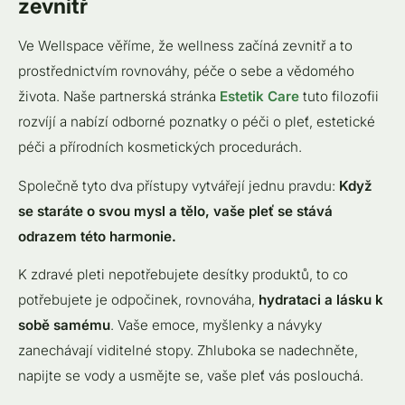
zevnitř
Ve Wellspace věříme, že wellness začíná zevnitř a to
prostřednictvím rovnováhy, péče o sebe a vědomého
života. Naše partnerská stránka
Estetik Care
tuto filozofii
rozvíjí a nabízí odborné poznatky o péči o pleť, estetické
péči a přírodních kosmetických procedurách.
Společně tyto dva přístupy vytvářejí jednu pravdu:
Když
se staráte o svou mysl a tělo, vaše pleť se stává
odrazem této harmonie.
K zdravé pleti nepotřebujete desítky produktů, to co
potřebujete je odpočinek, rovnováha,
hydrataci a lásku k
sobě samému
. Vaše emoce, myšlenky a návyky
zanechávají viditelné stopy. Zhluboka se nadechněte,
napijte se vody a usmějte se, vaše pleť vás poslouchá.