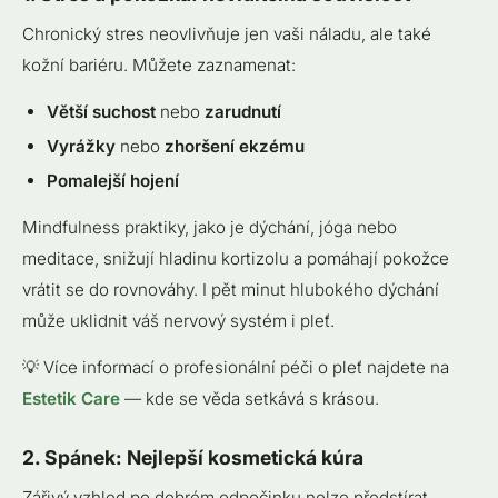
Chronický stres neovlivňuje jen vaši náladu, ale také
kožní bariéru. Můžete zaznamenat:
Větší suchost
nebo
zarudnutí
Vyrážky
nebo
zhoršení ekzému
Pomalejší hojení
Mindfulness praktiky, jako je dýchání, jóga nebo
meditace, snižují hladinu kortizolu a pomáhají pokožce
vrátit se do rovnováhy. I pět minut hlubokého dýchání
může uklidnit váš nervový systém i pleť.
💡 Více informací o profesionální péči o pleť najdete na
Estetik Care
— kde se věda setkává s krásou.
2. Spánek: Nejlepší kosmetická kúra
Zářivý vzhled po dobrém odpočinku nelze předstírat.