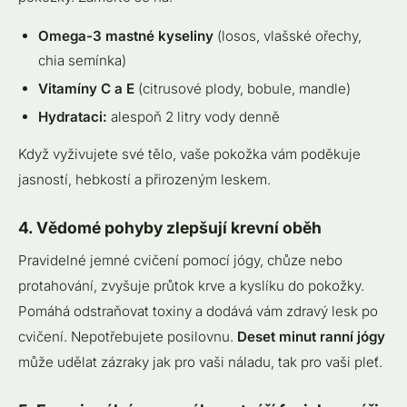
Omega-3 mastné kyseliny
(losos, vlašské ořechy,
chia semínka)
Vitamíny C a E
(citrusové plody, bobule, mandle)
Hydrataci:
alespoň 2 litry vody denně
Když vyživujete své tělo, vaše pokožka vám poděkuje
jasností, hebkostí a přirozeným leskem.
4. Vědomé pohyby zlepšují krevní oběh
Pravidelné jemné cvičení pomocí jógy, chůze nebo
protahování, zvyšuje průtok krve a kyslíku do pokožky.
Pomáhá odstraňovat toxiny a dodává vám zdravý lesk po
cvičení. Nepotřebujete posilovnu.
Deset minut ranní jógy
může udělat zázraky jak pro vaši náladu, tak pro vaši pleť.