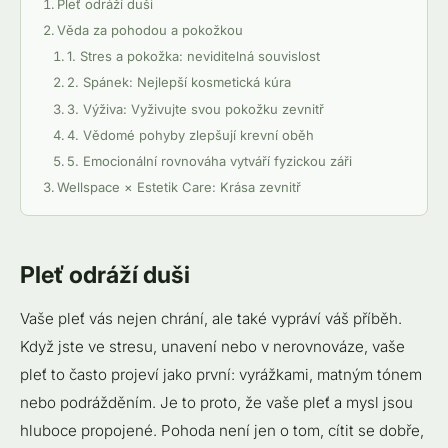
Pleť odráží duši
Věda za pohodou a pokožkou
1. Stres a pokožka: neviditelná souvislost
2. Spánek: Nejlepší kosmetická kúra
3. Výživa: Vyživujte svou pokožku zevnitř
4. Vědomé pohyby zlepšují krevní oběh
5. Emocionální rovnováha vytváří fyzickou záři
Wellspace × Estetik Care: Krása zevnitř
Často kladené otázky: Dobrý stav a zdraví pokožky
1. Může stres skutečně způsobit problémy s
pokožkou?
Pleť odráží duši
2. Jak spánek ovlivňuje mou pokožku?
3. Co je důležitější – péče o pleť nebo životní styl?
Vaše pleť vás nejen chrání, ale také vypráví váš příběh.
4. Jak mohu začít přirozeně zlepšovat stav své
Když jste ve stresu, unavení nebo v nerovnováze, vaše
pokožky?
pleť to často projeví jako první: vyrážkami, matným tónem
nebo podrážděním. Je to proto, že vaše pleť a mysl jsou
hluboce propojené. Pohoda není jen o tom, cítit se dobře,