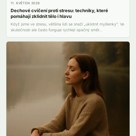
11. KVĚTEN 2026
Dechové cvičení proti stresu: techniky, které
pomáhají zklidnit tělo i hlavu
Když jsme ve stresu, většina lidí se snaží „uklidnit myšlenky“. Ve
skutečnosti ale často funguje rychleji opačný směr…