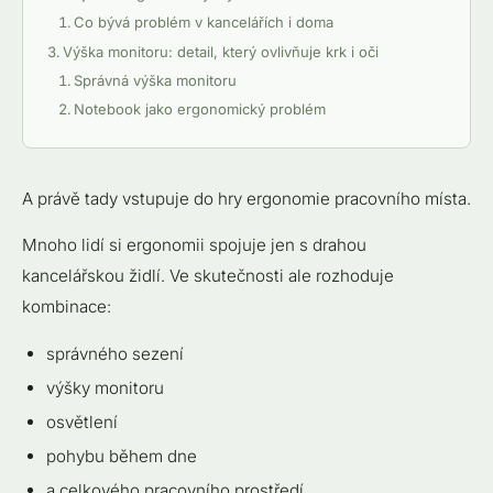
Co bývá problém v kancelářích i doma
Výška monitoru: detail, který ovlivňuje krk i oči
Správná výška monitoru
Notebook jako ergonomický problém
Únava očí není jen otázka monitoru
Osvětlení: ergonomie, kterou firmy často ignorují
Ideální pracovní osvětlení
A právě tady vstupuje do hry ergonomie pracovního místa.
Nejčastější chyby
Mnoho lidí si ergonomii spojuje jen s drahou
Co často chybí v home office
kancelářskou židlí. Ve skutečnosti ale rozhoduje
Ergonomické vybavení: co má skutečně smysl
kombinace:
Co má největší dopad
Ergonomická židle
správného sezení
Výškově nastavitelný stůl
výšky monitoru
Externí monitor
osvětlení
Ergonomická myš a klávesnice
pohybu během dne
Co většina lidí podceňuje
Nejčastější chyby home office
a celkového pracovního prostředí