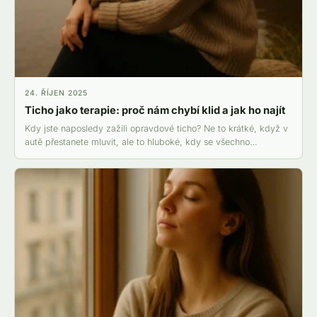
24. ŘÍJEN 2025
Ticho jako terapie: proč nám chybí klid a jak ho najít
Kdy jste naposledy zažili opravdové ticho? Ne to krátké, když v
autě přestanete mluvit, ale to hluboké, kdy se všechno…