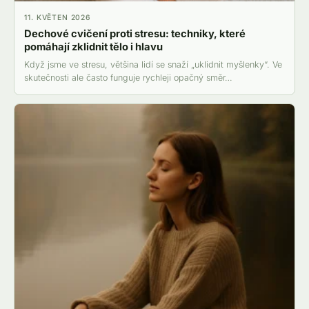
11. KVĚTEN 2026
Dechové cvičení proti stresu: techniky, které
pomáhají zklidnit tělo i hlavu
Když jsme ve stresu, většina lidí se snaží „uklidnit myšlenky“. Ve
skutečnosti ale často funguje rychleji opačný směr…