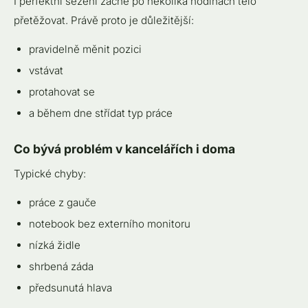
I perfektní sezení začne po několika hodinách tělo
přetěžovat. Právě proto je důležitější:
pravidelně měnit pozici
vstávat
protahovat se
a během dne střídat typ práce
Co bývá problém v kancelářích i doma
Typické chyby:
práce z gauče
notebook bez externího monitoru
nízká židle
shrbená záda
předsunutá hlava