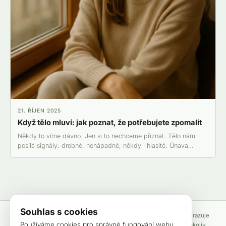
21. ŘÍJEN 2025
Když tělo mluví: jak poznat, že potřebujete zpomalit
Někdy to víme dávno. Jen si to nechceme přiznat. Tělo nám
posílá signály: drobné, nenápadné, někdy i hlasité. Únava…
Souhlas s cookies
Obsah Wellspace má pouze informační a vzdělávací účel. Nenahrazuje
Používáme cookies pro správné fungování webu,
odbornou lékařskou konzultaci, diagnózu ani léčbu. Před jakýmkoliv