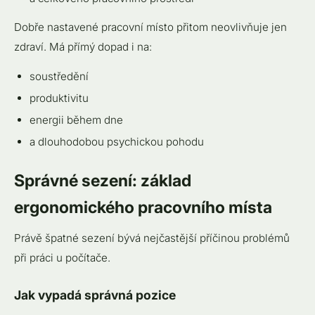
Práce odkudkoliv
Dobře nastavené pracovní místo přitom neovlivňuje jen
Chybějící hranice mezi prací a odpočinkem
zdraví. Má přímý dopad i na:
Hluk a soustředění
Jak poznat, že pracovní místo není ergonomické
soustředění
Závěr
produktivitu
energii během dne
a dlouhodobou psychickou pohodu
Správné sezení: základ
ergonomického pracovního místa
Právě špatné sezení bývá nejčastější příčinou problémů
při práci u počítače.
Jak vypadá správná pozice