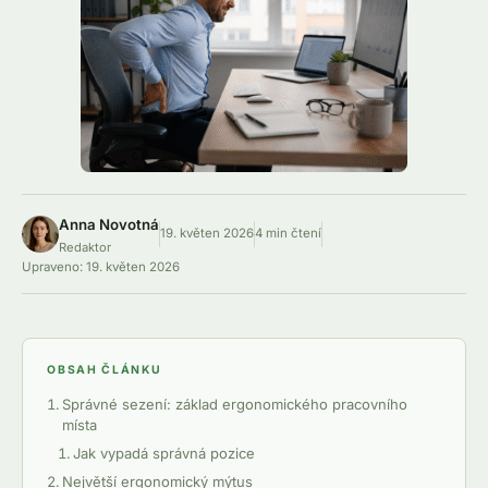
Anna Novotná
19. květen 2026
4 min čtení
Redaktor
Upraveno:
19. květen 2026
OBSAH ČLÁNKU
Správné sezení: základ ergonomického pracovního
místa
Jak vypadá správná pozice
Největší ergonomický mýtus